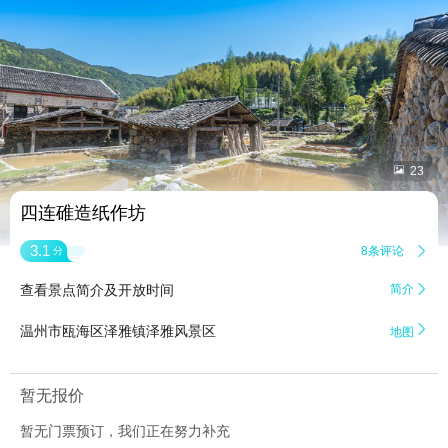


23
四连碓造纸作坊
3.1
8条评论

分
查看景点简介及开放时间
简介


温州市瓯海区泽雅镇泽雅风景区
地图
暂无报价
暂无门票预订，我们正在努力补充