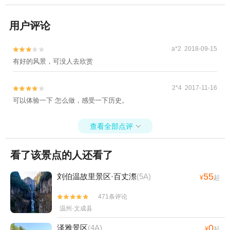
用户评论
a*2 2018-09-15


有好的风景，可没人去欣赏
2*4 2017-11-16


可以体验一下 怎么做，感受一下历史。
查看全部点评

看了该景点的人还看了
55
刘伯温故里景区·百丈漈
(5A)
¥
起
471条评论


温州·文成县
0
泽雅景区
(4A)
¥
起