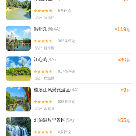
6条评论


温州·瓯海区
119
温州乐园
(4A)
¥
起
383条评论


温州·瓯海区
30
江心屿
(4A)
¥
起
917条评论


温州·鹿城区
9
楠溪江风景旅游区
(4A)
¥
起
583条评论


温州·永嘉县
55
刘伯温故里景区
(5A)
¥
起
0条评论

