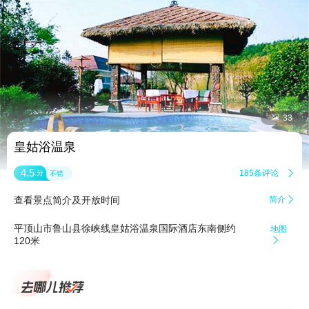


33
皇姑浴温泉
4.5
185条评论

分
不错
查看景点简介及开放时间
简介

平顶山市鲁山县徐峡线皇姑浴温泉国际酒店东南侧约
地图
120米
