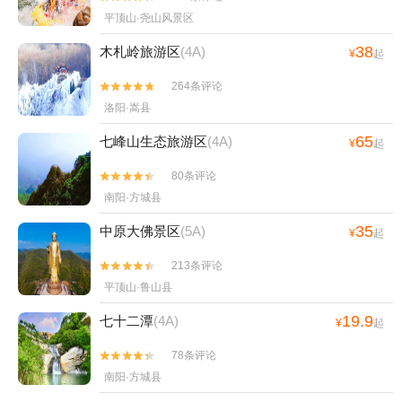
平顶山·尧山风景区
38
木札岭旅游区
(4A)
¥
起
264条评论


洛阳·嵩县
65
七峰山生态旅游区
(4A)
¥
起
80条评论


南阳·方城县
35
中原大佛景区
(5A)
¥
起
213条评论


平顶山·鲁山县
19.9
七十二潭
(4A)
¥
起
78条评论


南阳·方城县