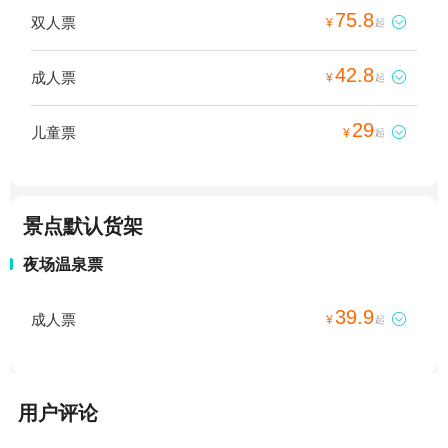
75.8
双人票

¥
起
42.8
成人票

¥
起
29
儿童票

¥
起
景点默认货架
夜场温泉票
39.9
成人票

¥
起
用户评论