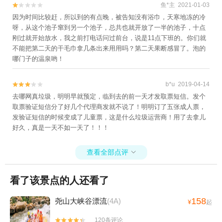
鱼*主 2021-01-03


因为时间比较赶，所以到的有点晚，被告知没有浴巾，天寒地冻的冷
呀，从这个池子窜到另一个池子，总共也就开放了一半的池子，十点
刚过就开始放水，我之前打电话问过前台，说是11点下班的。你们就
不能把第二天的干毛巾拿几条出来用用吗？第二天果断感冒了。泡的
哪门子的温泉哟！
b*u 2019-04-14


去哪网真垃圾，明明早就预定，临到去的前一天才发取票短信。发个
取票验证短信分了好几个代理商发就不说了！明明订了五张成人票，
发验证短信的时候变成了儿童票，这是什么垃圾运营商！用了去拿儿
好久，真是一天不如一天了！！！
查看全部点评

看了该景点的人还看了
158
尧山大峡谷漂流
(4A)
¥
起
120条评论

