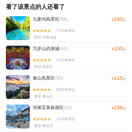
看了该景点的人还看了
280
九寨沟风景区
(5A)
¥
起
7749条评论


阿坝·九寨沟县
100
万岁山武侠城
(4A)
¥
起
1237条评论


开封·龙亭区
115
泰山风景区
(5A)
¥
起
6302条评论


泰安·泰山区
238
河南宝泉旅游区
(5A)
¥
起
1374条评论


新乡·辉县市