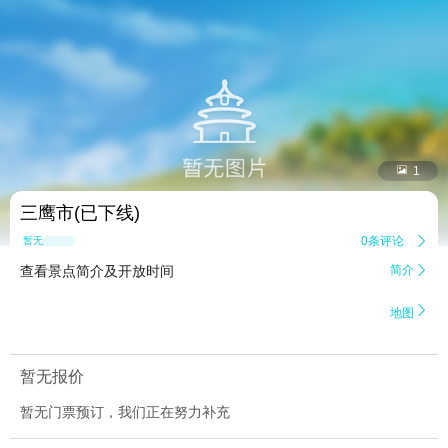


1
三鹰市(已下线)
0条评论

暂无点评
查看景点简介及开放时间
简介


地图
暂无报价
暂无门票预订，我们正在努力补充