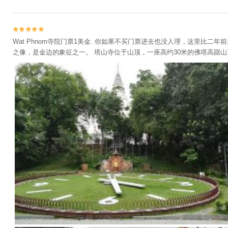


Wat Phnom寺院门票1美金. 你如果不买门票进去也没人理，这里比
之像，是金边的象征之一。 塔山寺位于山顶，一座高约30米的佛塔高踞