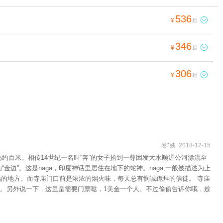
536

¥
起
346

¥
起
306

¥
起
卷*姨 2018-12-15
百米。相传14世纪一名叫“奔”的女子拾到一尊因发大水顺湄公河漂流至
边”。这是naga，印度神话里居住在地下的蛇神。naga,一般被描述为上
福的地方。而寺庙门口前是浓浓的烟火味，每天总有悯诚跪拜的信徒。 寺庙
。另外说一下，这里是需要门票哒，1美金一个人。不过偷偷告诉你哦，趁