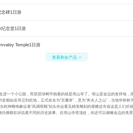
纪念碑1日游
像纪念堂1日游
ey Temple1日游
查看剩余产品

走进一个小公园，而层层绿树环抱着的就是塔山寺了。塔山是金边的发祥地，高约
都由吴哥迁到此地，正式命名为“百囊奔”，意为“奔夫人之山”，当地华侨称为“金
头蛇神雕饰象征着“风调雨顺”抬头你会看见精美雕刻的屋檐这寺庙这是人们祈
雕仿佛都在诉说着不同的历史故事。在塔山寺塔顶处，你还可以俯瞰金边的美景