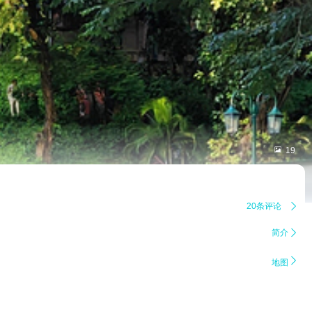

19
20条评论

简介


地图