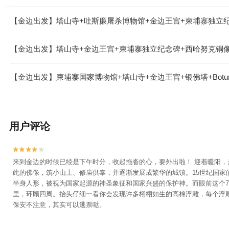
【金边出发】塔山寺+吐斯廉屠杀博物馆+金边王宫+柬埔寨独立
【金边出发】塔山寺+金边王宫+柬埔寨独立纪念碑+西哈努克铜
【金边出发】柬埔寨国家博物馆+塔山寺+金边王宫+银佛塔+Botumvat
用户评论


来到金边的时候已经是下午时分，收起拖沓的心，要外出啦！ 迎着暖阳，
此的佛像，筑小山上、修庙供奉，并逐渐发展成繁华的城镇。15世纪国家的首
半身人形，被视为国家起源的神圣象征和国家兴盛的保护神。而眼前这个7
里，环顾四周。抬头仔细一看你会发现许多栩栩如生的高棉浮雕，每个浮
保安不注意，其实可以逃票哒。