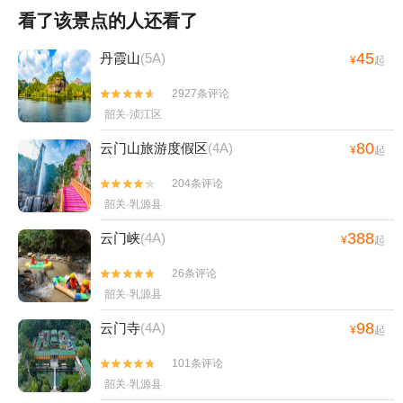
看了该景点的人还看了
45
丹霞山
(5A)
¥
起
2927条评论


韶关·浈江区
80
云门山旅游度假区
(4A)
¥
起
204条评论


韶关·乳源县
388
云门峡
(4A)
¥
起
26条评论


韶关·乳源县
98
云门寺
(4A)
¥
起
101条评论


韶关·乳源县