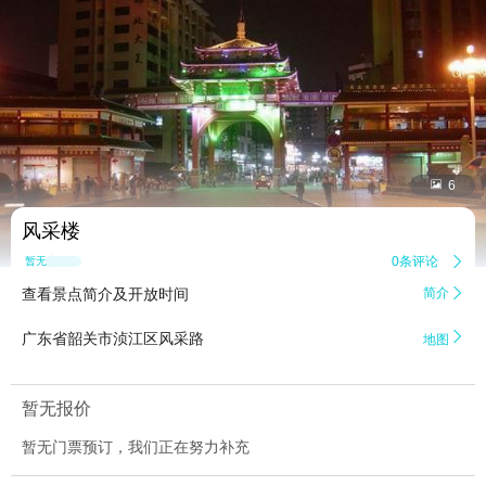


6
风采楼
0条评论

暂无点评
查看景点简介及开放时间
简介


广东省韶关市浈江区风采路
地图
暂无报价
暂无门票预订，我们正在努力补充