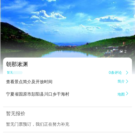


2
朝那湫渊
0条评论

暂无点评
查看景点简介及开放时间
简介


宁夏省固原市彭阳县川口乡干海村
地图
暂无报价
暂无门票预订，我们正在努力补充