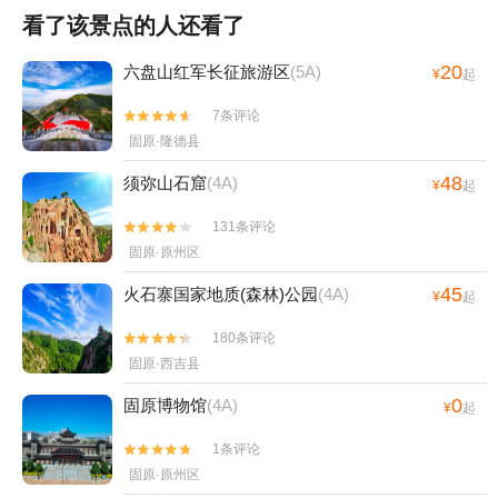
看了该景点的人还看了
20
六盘山红军长征旅游区
(5A)
¥
起
7条评论


固原·隆德县
48
须弥山石窟
(4A)
¥
起
131条评论


固原·原州区
45
火石寨国家地质(森林)公园
(4A)
¥
起
180条评论


固原·西吉县
0
固原博物馆
(4A)
¥
起
1条评论


固原·原州区