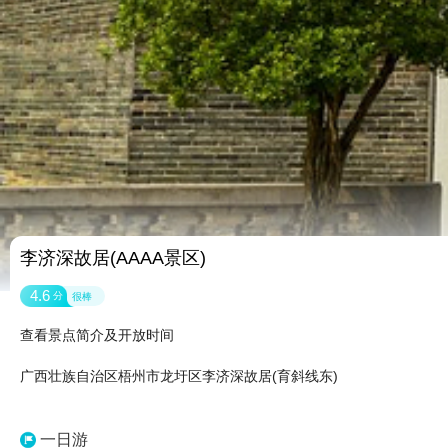
李济深故居(AAAA景区)
4.6
分
很棒
查看景点简介及开放时间
广西壮族自治区梧州市龙圩区李济深故居(育斜线东)
一日游