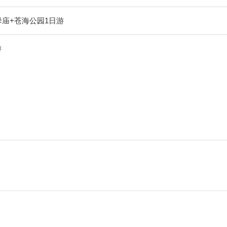
庙+苍海公园1日游
游