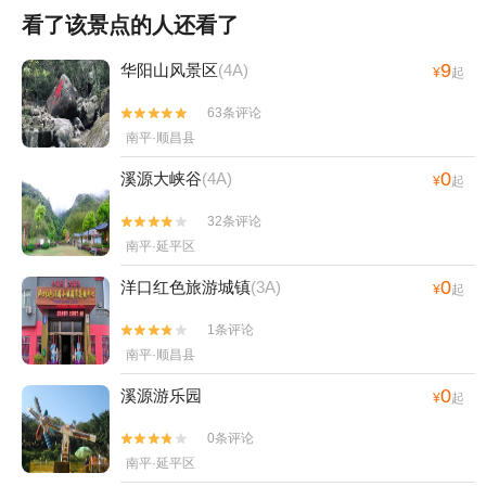
看了该景点的人还看了
9
华阳山风景区
(4A)
¥
起
63条评论


南平·顺昌县
0
溪源大峡谷
(4A)
¥
起
32条评论


南平·延平区
0
洋口红色旅游城镇
(3A)
¥
起
1条评论


南平·顺昌县
0
溪源游乐园
¥
起
0条评论


南平·延平区