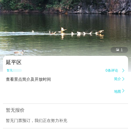


1
延平区
0条评论

暂无点评
查看景点简介及开放时间
简介


地图
暂无报价
暂无门票预订，我们正在努力补充