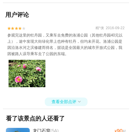
用户评论
精*侠 2016-09-22


参观完这里的牡丹园，又乘车去免费的洛浦公园（其他牡丹园40元以
上），途中发现大街绿化带上也种有牡丹，但均未开花。洛浦公园是
因沿洛水河之滨修建而得名，据说是全国最大的城市开放式公园，我
因被路人误导乘车去了公园的东端。
查看全部点评

看了该景点的人还看了
90
龙门石窟
(5A)
¥
起