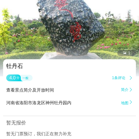


1
牡丹石
4.0
1条评论

分
一般
查看景点简介及开放时间
简介


河南省洛阳市洛龙区神州牡丹园内
地图
暂无报价
暂无门票预订，我们正在努力补充