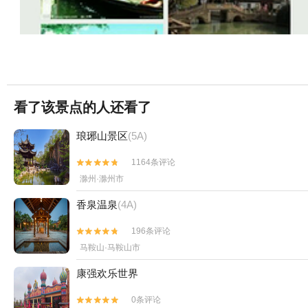
看了该景点的人还看了
琅琊山景区
(5A)
1164条评论


滁州·滁州市
香泉温泉
(4A)
196条评论


马鞍山·马鞍山市
康强欢乐世界
0条评论

