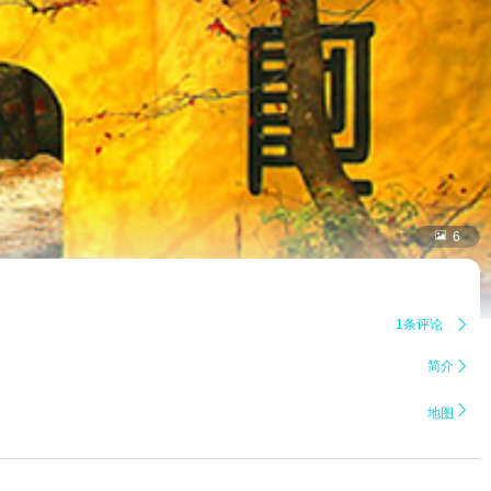

6
1条评论

简介


地图