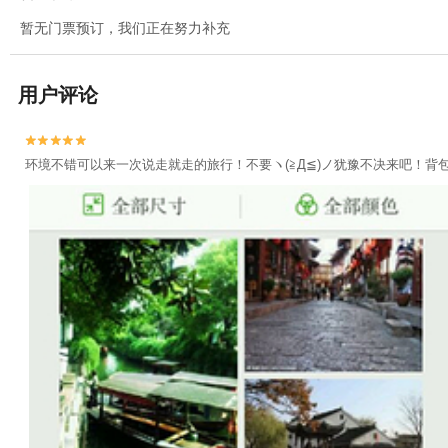
暂无门票预订，我们正在努力补充
用户评论


环境不错可以来一次说走就走的旅行！不要ヽ(≧Д≦)ノ犹豫不决来吧！背