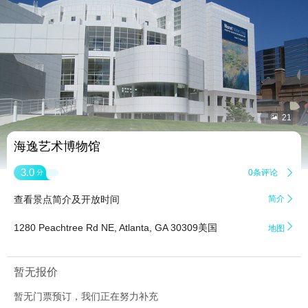


21
海逸艺术博物馆
3.0
0条评论

分
查看景点简介及开放时间
简介


1280 Peachtree Rd NE, Atlanta, GA 30309美国
地图
暂无报价
暂无门票预订，我们正在努力补充