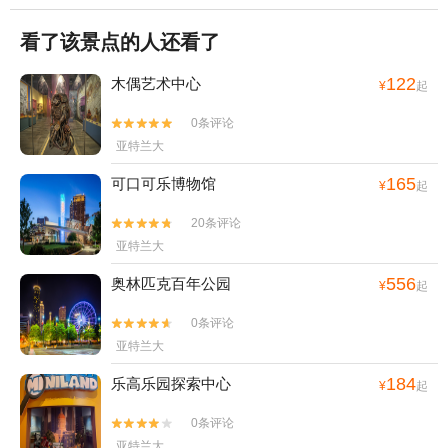
看了该景点的人还看了
122
木偶艺术中心
¥
起
0条评论


亚特兰大
165
可口可乐博物馆
¥
起
20条评论


亚特兰大
556
奥林匹克百年公园
¥
起
0条评论


亚特兰大
184
乐高乐园探索中心
¥
起
0条评论


亚特兰大