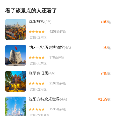
看了该景点的人还看了
50
沈阳故宫
(4A)
¥
起
4258条评论


沈阳·沈河区
0
“九•一八”历史博物馆
(4A)
¥
起
378条评论


沈阳·大东区
48
张学良旧居
(4A)
¥
起
2192条评论


沈阳·沈河区
169
沈阳方特欢乐世界
(4A)
¥
起
1535条评论


沈阳·沈北新区