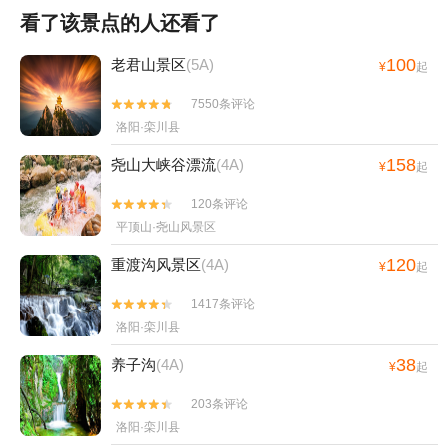
看了该景点的人还看了
100
老君山景区
(5A)
¥
起
7550条评论


洛阳·栾川县
158
尧山大峡谷漂流
(4A)
¥
起
120条评论


平顶山·尧山风景区
120
重渡沟风景区
(4A)
¥
起
1417条评论


洛阳·栾川县
38
养子沟
(4A)
¥
起
203条评论


洛阳·栾川县