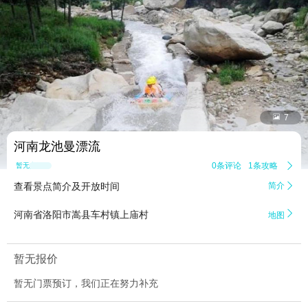


7
河南龙池曼漂流
0条评论
1条攻略

暂无点评
查看景点简介及开放时间
简介


河南省洛阳市嵩县车村镇上庙村
地图
暂无报价
暂无门票预订，我们正在努力补充