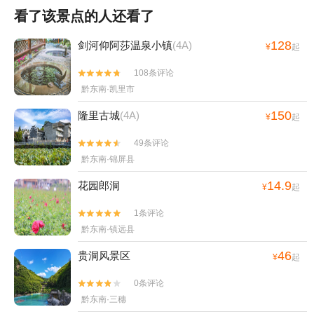
看了该景点的人还看了
128
剑河仰阿莎温泉小镇
(4A)
¥
起
108条评论


黔东南·凯里市
150
隆里古城
(4A)
¥
起
49条评论


黔东南·锦屏县
14.9
花园郎洞
¥
起
1条评论


黔东南·镇远县
46
贵洞风景区
¥
起
0条评论


黔东南·三穗