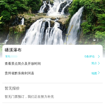


2
磻溪瀑布
0条评论

暂无点评
查看景点简介及开放时间
简介


贵州省黔东南剑河县
地图
暂无报价
暂无门票预订，我们正在努力补充