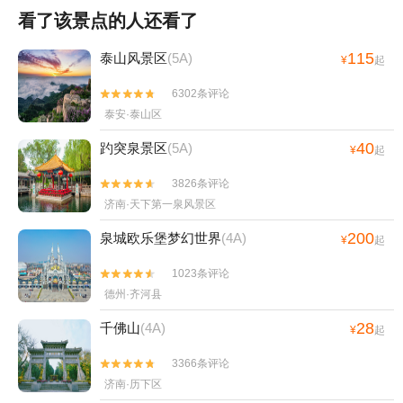
看了该景点的人还看了
115
泰山风景区
(5A)
¥
起
6302条评论


泰安·泰山区
40
趵突泉景区
(5A)
¥
起
3826条评论


济南·天下第一泉风景区
200
泉城欧乐堡梦幻世界
(4A)
¥
起
1023条评论


德州·齐河县
28
千佛山
(4A)
¥
起
3366条评论


济南·历下区