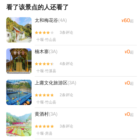
看了该景点的人还看了
60
太和梅花谷
(4A)
¥
起
3条评论


十堰·竹山县
0
楠木寨
(3A)
¥
起
4条评论


十堰·竹溪县
0
上庸文化旅游区
(3A)
¥
起
2条评论


十堰·竹山县
0
黄酒村
(3A)
¥
起
3条评论


十堰·房县