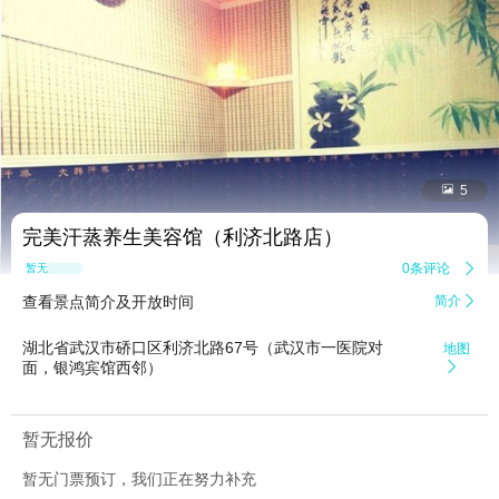


5
完美汗蒸养生美容馆（利济北路店）
0条评论

暂无点评
查看景点简介及开放时间
简介

湖北省武汉市硚口区利济北路67号（武汉市一医院对
地图
面，银鸿宾馆西邻）

暂无报价
暂无门票预订，我们正在努力补充