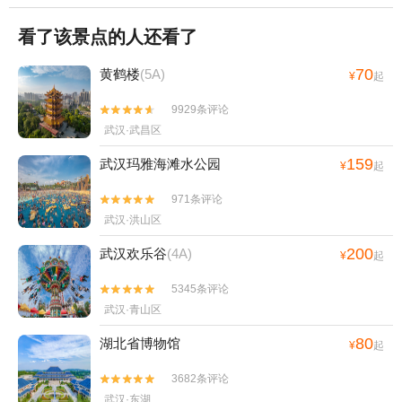
看了该景点的人还看了
70
黄鹤楼
(5A)
¥
起
9929条评论


武汉·武昌区
159
武汉玛雅海滩水公园
¥
起
971条评论


武汉·洪山区
200
武汉欢乐谷
(4A)
¥
起
5345条评论


武汉·青山区
80
湖北省博物馆
¥
起
3682条评论


武汉·东湖