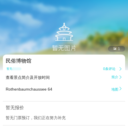


1
民俗博物馆
0条评论

暂无点评
查看景点简介及开放时间
简介


Rothenbaumchaussee 64
地图
暂无报价
暂无门票预订，我们正在努力补充