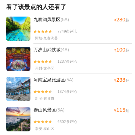
看了该景点的人还看了
280
九寨沟风景区
(5A)
¥
起
7749条评论


阿坝·九寨沟县
100
万岁山武侠城
(4A)
¥
起
1237条评论


开封·龙亭区
238
河南宝泉旅游区
(5A)
¥
起
1374条评论


新乡·辉县市
115
泰山风景区
(5A)
¥
起
6302条评论


泰安·泰山区