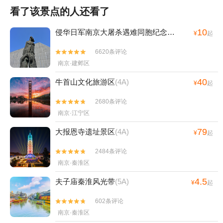
看了该景点的人还看了
10
侵华日军南京大屠杀遇难同胞纪念馆
(4A)
¥
起
6620条评论


南京·建邺区
40
牛首山文化旅游区
(4A)
¥
起
2680条评论


南京·江宁区
79
大报恩寺遗址景区
(4A)
¥
起
2484条评论


南京·秦淮区
4.5
夫子庙秦淮风光带
(5A)
¥
起
602条评论


南京·秦淮区