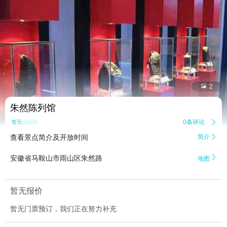


2
朱然陈列馆
0条评论

暂无点评
查看景点简介及开放时间
简介


安徽省马鞍山市雨山区朱然路
地图
暂无报价
暂无门票预订，我们正在努力补充