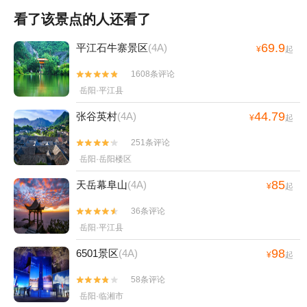
看了该景点的人还看了
69.9
平江石牛寨景区
(4A)
¥
起
1608条评论


岳阳·平江县
44.79
张谷英村
(4A)
¥
起
251条评论


岳阳·岳阳楼区
85
天岳幕阜山
(4A)
¥
起
36条评论


岳阳·平江县
98
6501景区
(4A)
¥
起
58条评论


岳阳·临湘市