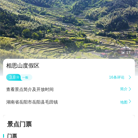


17
相思山度假区
3.8
16条评论

分
一般
查看景点简介及开放时间
简介


湖南省岳阳市岳阳县毛田镇
地图
景点门票
门票