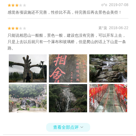
o*o 2019-07-08


感觉各项设施还不完善，性价比不高，待完善后再去景色会美些！
素*羹 2018-06-22


只能说相思山一般般，景色一般，建设也没有完善，可以开车上去，
只是上去以后就只有一个瀑布和玻璃桥，但是爬山的话上下山是一条
路。
查看全部点评
