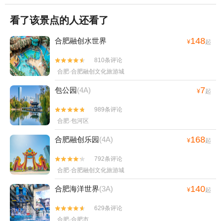
看了该景点的人还看了
148
合肥融创水世界
¥
起
810条评论


合肥·合肥融创文化旅游城
7
包公园
(4A)
¥
起
989条评论


合肥·包河区
168
合肥融创乐园
(4A)
¥
起
792条评论


合肥·合肥融创文化旅游城
140
合肥海洋世界
(3A)
¥
起
629条评论


合肥·合肥市