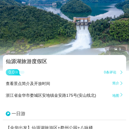


9
仙源湖旅游度假区
0.0
0条评论

分
查看景点简介及开放时间
简介


浙江省金华市婺城区安地镇金安路175号(安山线北)
地图
一日游
【金华出发】仙源湖旅游区+婺州公园+八咏楼