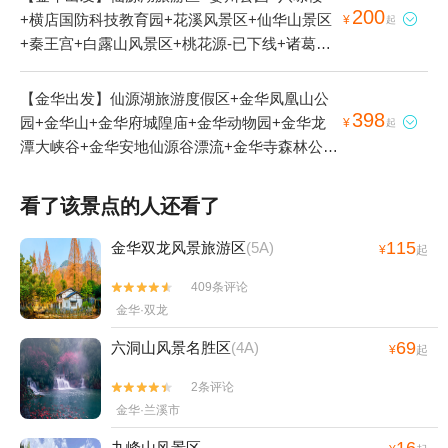
200
+横店国防科技教育园+花溪风景区+仙华山景区

¥
起
+秦王宫+白露山风景区+桃花源-已下线+诸葛八
卦村景区+横店圆明新园+十八涡景区+延福寺
+俞源太极星象村+横店影视城+武义县博物馆
【金华出发】仙源湖旅游度假区+金华凤凰山公
+义乌博物馆+金华凤凰山公园+地下长河景区
398
园+金华山+金华府城隍庙+金华动物园+金华龙

¥
起
+郭洞古生态村+寿仙谷+义乌国际商贸城+金华
潭大峡谷+金华安地仙源谷漂流+金华寺森林公园
山+石鹅湖+磐安百杖潭+清水湾沁温泉+灵岩景
+金华九峰冰雕艺术节+金华本地玩乐+金华市博
区+华夏文化园+金华府城隍庙+神丽峡+金华人
物馆+金华体育中心欢乐水世界+金华万泰海立方
看了该景点的人还看了
民广场+东阳卢宅景区+郭洞祭祖+金华双龙风景
海洋公园+喻斯生态旅游区+金华铁路文化公园
旅游区+明清宫苑+东阳花园-已下线+义乌海洋世
+金华科技馆+金华南杉温泉主题公园1日游
115
金华双龙风景旅游区
(5A)
¥
起
界+舞龙峡景区+金华动物园+江南第一家+灵江
源漂流+金华美地南山漂流+金华龙潭大峡谷+兰
409条评论


溪名果山庄+牛头山国家森林公园+寺平古村落景
金华·双龙
区+大红岩景区+东阳中国木雕城+金华安地仙源
69
六洞山风景名胜区
(4A)
¥
起
谷漂流+武义欢乐山寨农庄+武义花溪十八湾+义
乌马溪+义乌国际商贸城+清明上河图+永康森林
2条评论


公园+寿仙谷漂流+龙山景区+永康云溪村+九峰
金华·兰溪市
山风景区+横店梦幻谷水世界+九峰温泉+牛头山
九峰山风景区