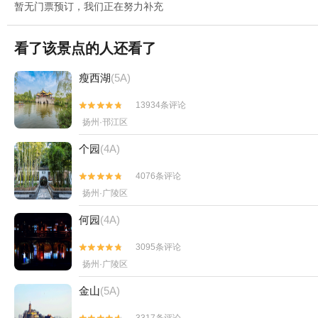
暂无门票预订，我们正在努力补充
看了该景点的人还看了
瘦西湖
(5A)
13934条评论


扬州·邗江区
个园
(4A)
4076条评论


扬州·广陵区
何园
(4A)
3095条评论


扬州·广陵区
金山
(5A)