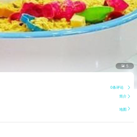

5
0条评论

简介


地图