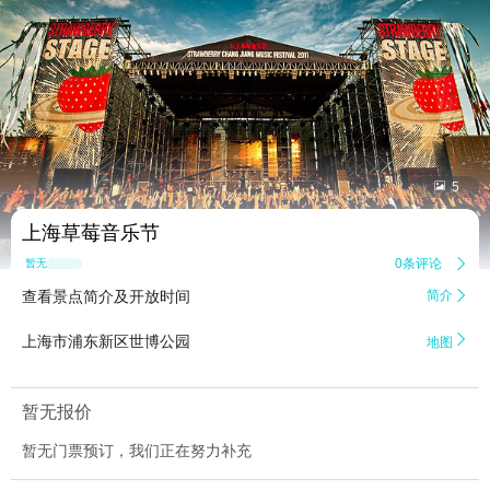


5
上海草莓音乐节
0条评论

暂无点评
查看景点简介及开放时间
简介


上海市浦东新区世博公园
地图
暂无报价
暂无门票预订，我们正在努力补充