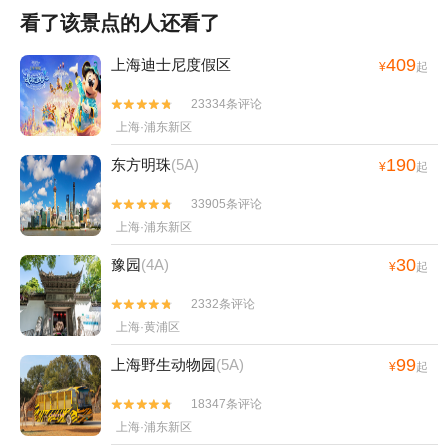
看了该景点的人还看了
409
上海迪士尼度假区
¥
起
23334条评论


上海·浦东新区
190
东方明珠
(5A)
¥
起
33905条评论


上海·浦东新区
30
豫园
(4A)
¥
起
2332条评论


上海·黄浦区
99
上海野生动物园
(5A)
¥
起
18347条评论


上海·浦东新区