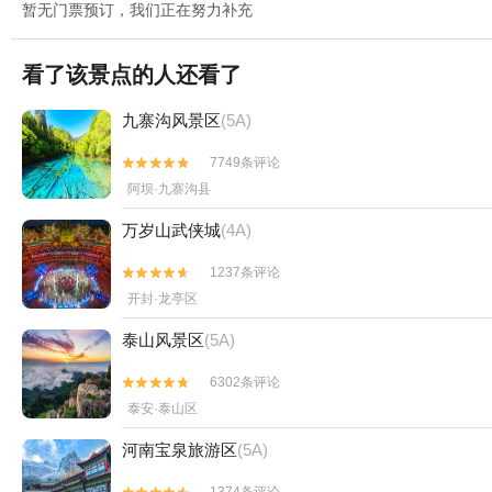
暂无门票预订，我们正在努力补充
看了该景点的人还看了
九寨沟风景区
(5A)
7749条评论


阿坝·九寨沟县
万岁山武侠城
(4A)
1237条评论


开封·龙亭区
泰山风景区
(5A)
6302条评论


泰安·泰山区
河南宝泉旅游区
(5A)