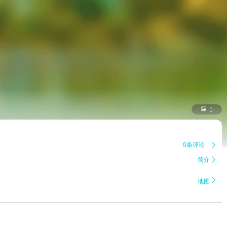

1
0条评论

简介


地图