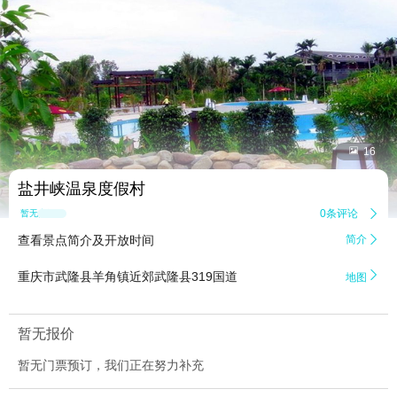


16
盐井峡温泉度假村
0条评论

暂无点评
查看景点简介及开放时间
简介


重庆市武隆县羊角镇近郊武隆县319国道
地图
暂无报价
暂无门票预订，我们正在努力补充