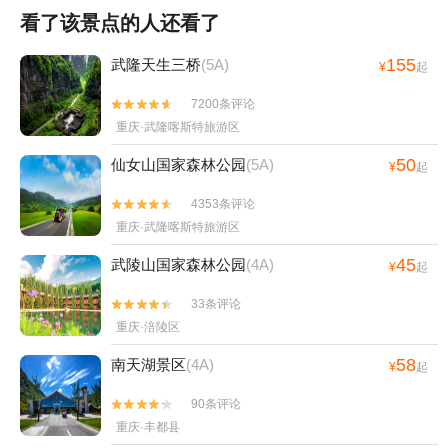
看了该景点的人还看了
155
武隆天生三桥
(5A)
¥
起
7200条评论


重庆·武隆喀斯特旅游区
50
仙女山国家森林公园
(5A)
¥
起
4353条评论


重庆·武隆喀斯特旅游区
45
武陵山国家森林公园
(4A)
¥
起
33条评论


重庆·涪陵区
58
南天湖景区
(4A)
¥
起
90条评论


重庆·丰都县