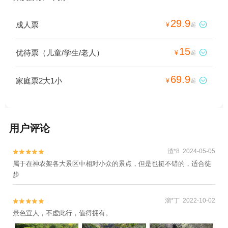
29.9
成人票

¥
起
15
优待票（儿童/学生/老人）

¥
起
69.9
家庭票2大1小

¥
起
用户评论
渣*8 2024-05-05


属于在神农架各大景区中相对小众的景点，但是也挺不错的，适合徒
步
溜*丁 2022-10-02


景色宜人，不虚此行，值得拥有。