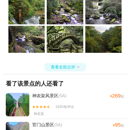
查看全部点评

看了该景点的人还看了
269
神农架风景区
(5A)
¥
起
1830条评论


神农架
95
官门山景区
(5A)
¥
起