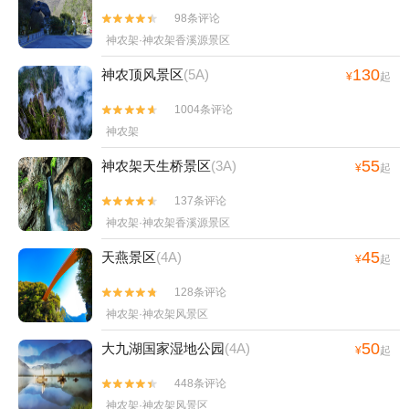
98条评论


神农架·神农架香溪源景区
130
神农顶风景区
(5A)
¥
起
1004条评论


神农架
55
神农架天生桥景区
(3A)
¥
起
137条评论


神农架·神农架香溪源景区
45
天燕景区
(4A)
¥
起
128条评论


神农架·神农架风景区
50
大九湖国家湿地公园
(4A)
¥
起
448条评论


神农架·神农架风景区