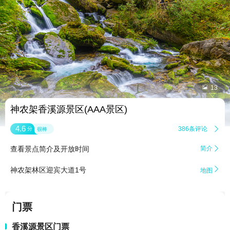


13
神农架香溪源景区(AAA景区)
4.6
386条评论

分
很棒
查看景点简介及开放时间
简介


神农架林区迎宾大道1号
地图
门票
香溪源景区门票