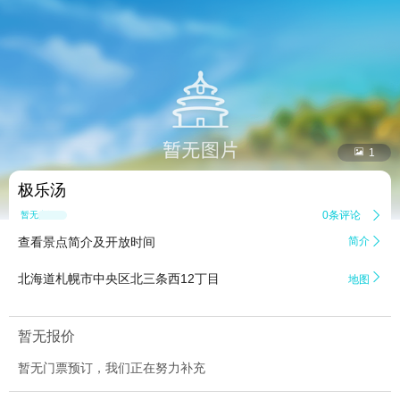


1
极乐汤
0条评论

暂无点评
查看景点简介及开放时间
简介


北海道札幌市中央区北三条西12丁目
地图
暂无报价
暂无门票预订，我们正在努力补充