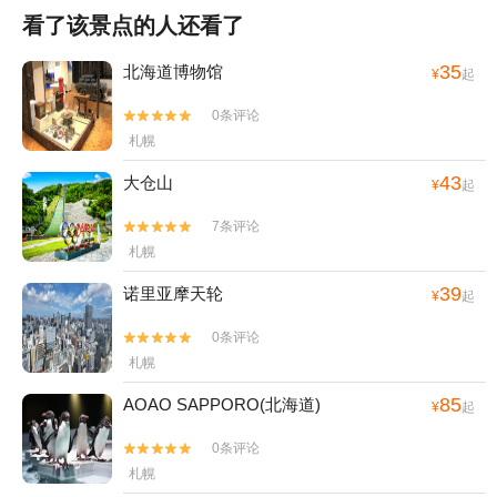
看了该景点的人还看了
35
北海道博物馆
¥
起
0条评论


札幌
43
大仓山
¥
起
7条评论


札幌
39
诺里亚摩天轮
¥
起
0条评论


札幌
85
AOAO SAPPORO(北海道)
¥
起
0条评论


札幌