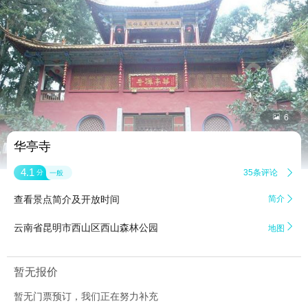


6
华亭寺
4.1
35条评论

分
一般
查看景点简介及开放时间
简介


云南省昆明市西山区西山森林公园
地图
暂无报价
暂无门票预订，我们正在努力补充