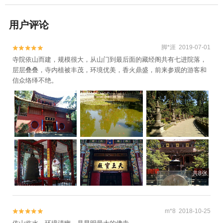
用户评论
脚*涯 2019-07-01


寺院依山而建，规模很大，从山门到最后面的藏经阁共有七进院落，
层层叠叠，寺内植被丰茂，环境优美，香火鼎盛，前来参观的游客和
信众络绎不绝。
共8张
m*8 2018-10-25

