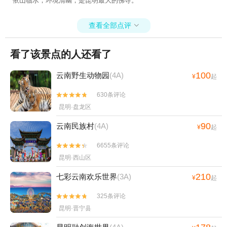
依山临水，环境清幽，是昆明最大的佛寺。
查看全部点评

看了该景点的人还看了
100
云南野生动物园
(4A)
¥
起
630条评论


昆明·盘龙区
90
云南民族村
(4A)
¥
起
6655条评论


昆明·西山区
210
七彩云南欢乐世界
(3A)
¥
起
325条评论


昆明·晋宁县