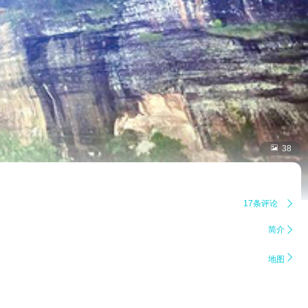

38
17条评论

简介


地图