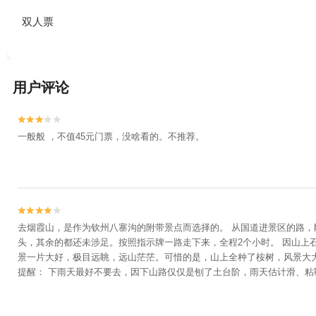
双人票
用户评论


一般般 ，不值45元门票，没啥看的。不推荐。


去烟霞山，是作为钦州八寨沟的附带景点而选择的。 从国道进景区的路，
头，其余的都还未涉足。按照指示牌一路走下来，全程2个小时。 因山上
景一片大好，极目远眺，远山茫茫。可惜的是，山上全种了桉树，风景大
提醒： 下雨天最好不要去，因下山路仅仅是刨了土台阶，雨天估计滑、粘