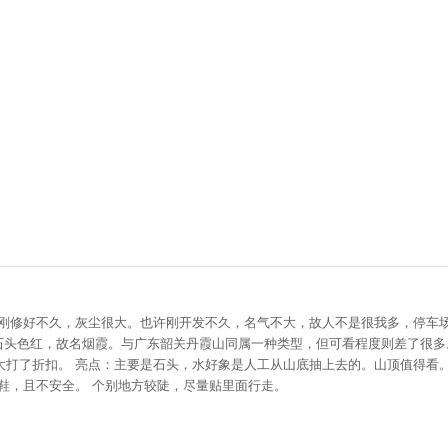
刚修好不久，灰尘很大。也许刚开发不久，名气不大，故人不是很我多，停车
石头色红，故名烟霞。与广东韶关丹霞山同属一种类型，但可看程度则差了很多
大打了折扣。 亮点：主要是石头，水好象是人工从山底抽上去的。山顶值得看
鞋，且不安全。 个别地方较陡，尽量贴里面行走。