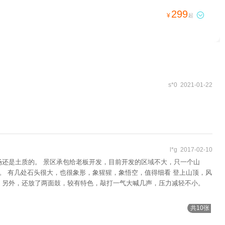
299

¥
起
s*0 2021-01-22
l*g 2017-02-10
场还是土质的。 景区承包给老板开发，目前开发的区域不大，只一个山
。 有几处石头很大，也很象形，象猩猩，象悟空，值得细看 登上山顶，风
。另外，还放了两面鼓，较有特色，敲打一气大喊几声，压力减轻不小。
共10张