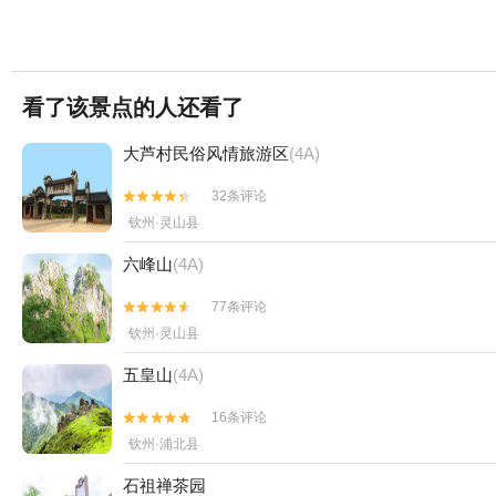
看了该景点的人还看了
大芦村民俗风情旅游区
(4A)
32条评论


钦州·灵山县
六峰山
(4A)
77条评论


钦州·灵山县
五皇山
(4A)
16条评论


钦州·浦北县
石祖禅茶园