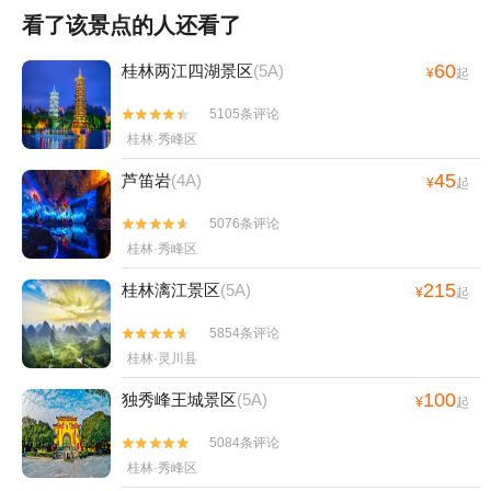
看了该景点的人还看了
60
桂林两江四湖景区
(5A)
¥
起
5105条评论


桂林·秀峰区
45
芦笛岩
(4A)
¥
起
5076条评论


桂林·秀峰区
215
桂林漓江景区
(5A)
¥
起
5854条评论


桂林·灵川县
100
独秀峰王城景区
(5A)
¥
起
5084条评论


桂林·秀峰区