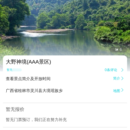


6
大野神境(AAA景区)
0条评论

暂无点评
查看景点简介及开放时间
简介


广西省桂林市灵川县大境瑶族乡
地图
暂无报价
暂无门票预订，我们正在努力补充