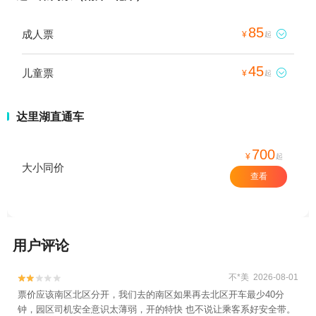
85
成人票

¥
起
45
儿童票

¥
起
达里湖直通车
700
¥
起
大小同价
查看
用户评论
不*美 2026-08-01


票价应该南区北区分开，我们去的南区如果再去北区开车最少40分
钟，园区司机安全意识太薄弱，开的特快 也不说让乘客系好安全带。