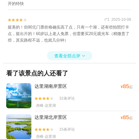
开的特快
r*1 2025-10-06


挺美的！但90元门票价格确实高了点，只有一个湖，还有些拍照打卡
点，挺出片的！60岁以上老人免票，但需要买20元观光车（稍微贵了
些，其实路程不远，也就几分钟）
查看全部点评

看了该景点的人还看了
85
达里湖南岸景区
¥
起
32条评论


赤峰·达里湖
85
达里湖北岸景区
¥
起
15条评论


赤峰·达里湖