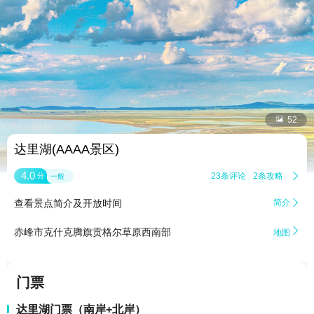


52
达里湖(AAAA景区)
4.0
23条评论
2条攻略

分
一般
查看景点简介及开放时间
简介


赤峰市克什克腾旗贡格尔草原西南部
地图
门票
达里湖门票（南岸+北岸）