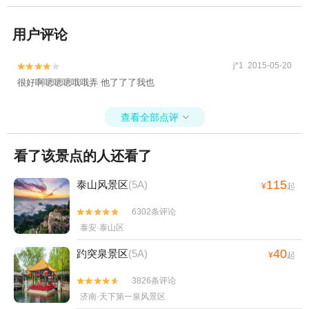
用户评论
j*1 2015-05-20


很好啊嗯嗯嗯哦哦弄 他了了了我也
查看全部点评

看了该景点的人还看了
115
泰山风景区
(5A)
¥
起
6302条评论


泰安·泰山区
40
趵突泉景区
(5A)
¥
起
3826条评论


济南·天下第一泉风景区