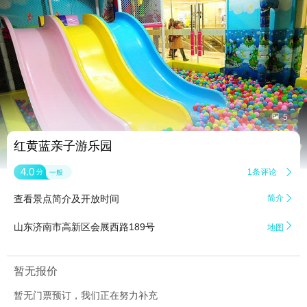


5
红黄蓝亲子游乐园
4.0
1条评论

分
一般
查看景点简介及开放时间
简介


山东济南市高新区会展西路189号
地图
暂无报价
暂无门票预订，我们正在努力补充