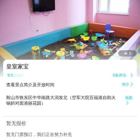


5
皇室家宝
0条评论

暂无点评
查看景点简介及开放时间
简介

鞍山市铁东区中华南路大润发北（空军大院百福港自助火
地图
锅斜对面港丽花园）

暂无报价
暂无门票预订，我们正在努力补充