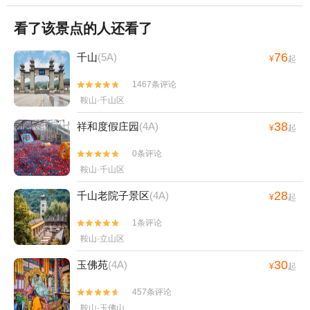
看了该景点的人还看了
76
千山
(5A)
¥
起
1467条评论


鞍山·千山区
38
祥和度假庄园
(4A)
¥
起
0条评论


鞍山·千山区
28
千山老院子景区
(4A)
¥
起
1条评论


鞍山·立山区
30
玉佛苑
(4A)
¥
起
457条评论


鞍山·玉佛山