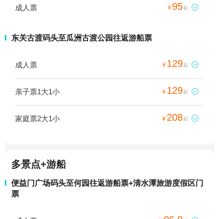
95
成人票

¥
起
东关古渡码头至瓜洲古渡公园往返游船票
129
成人票

¥
起
129
亲子票1大1小

¥
起
208
家庭票2大1小

¥
起
多景点+游船
便益门广场码头至何园往返游船票+清水潭旅游度假区门
票