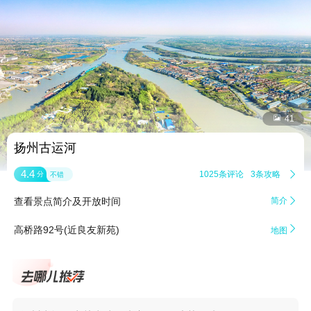


41
扬州古运河
4.4
1025条评论
3条攻略

分
不错
查看景点简介及开放时间
简介


高桥路92号(近良友新苑)
地图