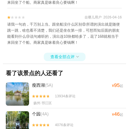
来回坐了个船。商家真是昧着良心要钱啊！
州东方高尔夫+扬州太阳岛高尔夫球场+扬州
大剧院+扬州芍药园+扬州古运河游览+扬州
去哪儿用户 2026-04-16


京华维景酒店+扬州水上乐园+马可波罗花世
请我一句劝，千万别上当。跟坐船没什么区别😡所谓的演出就是随便
界+高邮湖芦苇荡湿地公园+捺山地质公园
跳一跳，啥也看不清楚，我们还是坐在第一排，可想而知后面的朋友
+扬州乐园+扬州本地玩乐+扬州赛马场+扬州
能看到什么😢说句难听的，演出连10块都给多了，花了168就相当于
东关街历史文化街+瘦西湖游船+扬州天乐湖
来回坐了个船。商家真是昧着良心要钱啊！
嬉乐谷+同兴当铺+高邮湖滩郊野公园+扬州
极地海洋世界萌宠乐园+扬州大易温泉汇+清
查看全部点评

水潭旅游度假区+扬州园博会（园博园）+扬
州枣林湾园博园+扬州Q宠乐园+扬州珠湖小
看了该景点的人还看了
镇+扬州邵伯湖室内滑雪场+润德菲尔庄园
+edong科学公园(钜城华亿广场店)+汪曾祺纪
95
瘦西湖
(5A)
¥
起
念馆+扬州世博园+驿心水上乐园+扬州高邮
驿心温泉度假村+teamLab未来游乐园+扬州
13934条评论


华侨城梦幻之城+户外猩球山野度假乐园+中
扬州·邗江区
国大运河博物馆+高邮博物馆+高邮王氏故居
46
个园
(4A)
+高邮·湖上花海+北湖湿地公园+泥途渔乐村
¥
起
+宝应动物园+大明寺鉴真东渡禅茶秀+扬州
4076条评论


陈园+扬州安信古化石博物馆+扬州航空馆