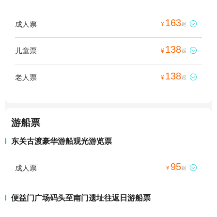
163
成人票

¥
起
138
儿童票

¥
起
138
老人票

¥
起
游船票
东关古渡豪华游船观光游览票
95
成人票

¥
起
便益门广场码头至南门遗址往返日游船票