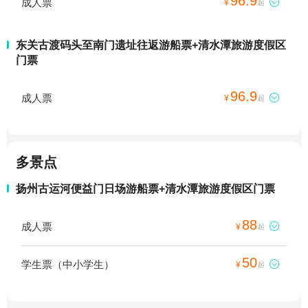
96.9
成人票

¥
起
东关古渡码头至南门遗址往返游船票+清水潭旅游度假区
门票
96.9
成人票

¥
起
多景点
扬州古运河便益门日场游船票+清水潭旅游度假区门票
88
成人票

¥
起
50
学生票（中小学生）

¥
起