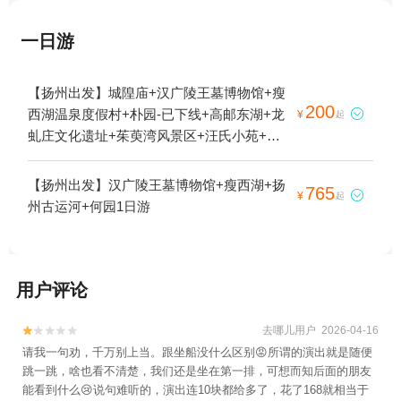
一日游
【扬州出发】城隍庙+汉广陵王墓博物馆+瘦
200
西湖温泉度假村+朴园-已下线+高邮东湖+龙

¥
起
虬庄文化遗址+茱萸湾风景区+汪氏小苑+唐
城遗址+观音山+瘦西湖+仙鹤寺+扬州古运河
+个园+凤凰岛生态旅游区+马可波罗纪念馆
【扬州出发】汉广陵王墓博物馆+瘦西湖+扬
765

¥
起
+何园+大明寺+西郊森林公园+唐城+文游台
州古运河+何园1日游
+镇国寺塔+扬州双博馆+掬花楼+栖灵塔+红
山体育公园+宝应湖国家湿地公园+京华城
+周恩来童年读书旧址+镇国寺+朴园+宁国寺
+宝应革命烈士纪念馆+宝应博物馆+宋夹城
用户评论
考古遗址公园+扬州水文化博物馆+独秀山大
明寺+高邮奎楼+周恩来少年读书旧址+高邮
去哪儿用户 2026-04-16


湖+扬州八怪纪念馆+春江花月夜唯美扬州
请我一句劝，千万别上当。跟坐船没什么区别😡所谓的演出就是随便
跳一跳，啥也看不清楚，我们还是坐在第一排，可想而知后面的朋友
+扬州天乐湖嬉乐谷-已下线+扬州清池温泉
能看到什么😢说句难听的，演出连10块都给多了，花了168就相当于
+扬州海浪谷水上乐园+扬州红星赛车场+扬