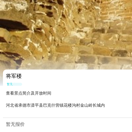
将军楼
暂无点评
查看景点简介及开放时间
河北省承德市滦平县巴克什营镇花楼沟村金山岭长城内
暂无报价