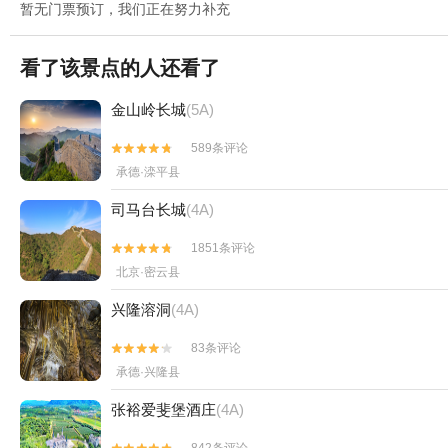
暂无门票预订，我们正在努力补充
看了该景点的人还看了
金山岭长城
(5A)
589条评论


承德·滦平县
司马台长城
(4A)
1851条评论


北京·密云县
兴隆溶洞
(4A)
83条评论


承德·兴隆县
张裕爱斐堡酒庄
(4A)