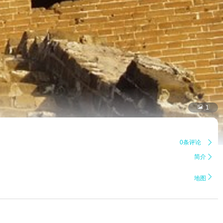

1
0条评论

简介


地图