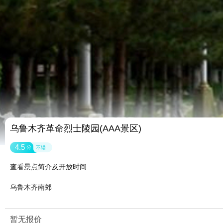
乌鲁木齐革命烈士陵园(AAA景区)
4.5
分
不错
查看景点简介及开放时间
乌鲁木齐南郊
暂无报价