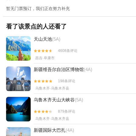
暂无门票预订，我们正在努力补充
看了该景点的人还看了
天山天池
(5A)
4608条评论


昌吉·阜康市
新疆维吾尔自治区博物馆
(4A)
198条评论


乌鲁木齐·乌鲁木齐县
乌鲁木齐天山大峡谷
(5A)
879条评论


乌鲁木齐·乌鲁木齐县
新疆国际大巴扎
(4A)