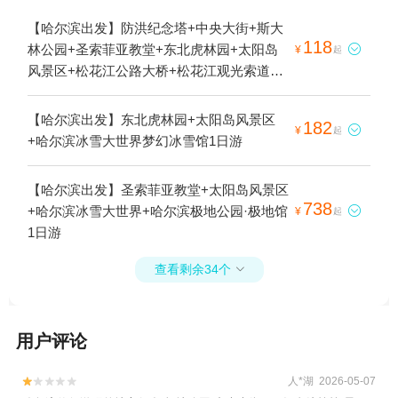
【哈尔滨出发】防洪纪念塔+中央大街+斯大
118
林公园+圣索菲亚教堂+东北虎林园+太阳岛

¥
起
风景区+松花江公路大桥+松花江观光索道
+中华巴洛克1日游
【哈尔滨出发】东北虎林园+太阳岛风景区
182

¥
起
+哈尔滨冰雪大世界梦幻冰雪馆1日游
【哈尔滨出发】圣索菲亚教堂+太阳岛风景区
738
+哈尔滨冰雪大世界+哈尔滨极地公园·极地馆

¥
起
1日游
查看剩余34个

用户评论
人*湖 2026-05-07

