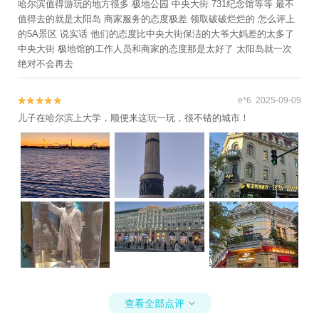
哈尔滨值得游玩的地方很多 极地公园 中央大街 731纪念馆等等 最不
值得去的就是太阳岛 商家服务的态度极差 领取破破烂烂的 怎么评上
的5A景区 说实话 他们的态度比中央大街保洁的大爷大妈差的太多了
中央大街 极地馆的工作人员和商家的态度那是太好了 太阳岛就一次
绝对不会再去
e*6 2025-09-09


儿子在哈尔滨上大学，顺便来这玩一玩，很不错的城市！
查看全部点评
