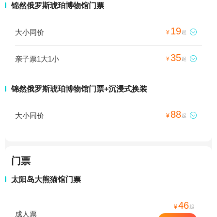
锦然俄罗斯琥珀博物馆门票
19
大小同价

¥
起
35
亲子票1大1小

¥
起
锦然俄罗斯琥珀博物馆门票+沉浸式换装
88
大小同价

¥
起
门票
太阳岛大熊猫馆门票
46
¥
起
成人票