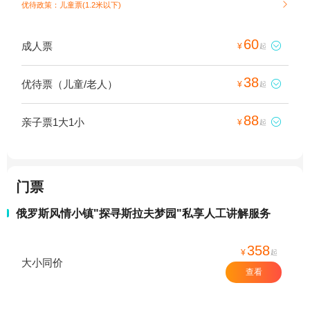
优待政策：儿童票(1.2米以下)

60
成人票

¥
起
38
优待票（儿童/老人）

¥
起
88
亲子票1大1小

¥
起
门票
俄罗斯风情小镇"探寻斯拉夫梦园"私享人工讲解服务
358
¥
起
大小同价
查看