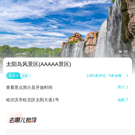


90
太阳岛风景区(AAAAA景区)
4.5
2365条评论
9条攻略

分
不错
查看景点简介及开放时间
简介


哈尔滨市松北区太阳大道1号
地图