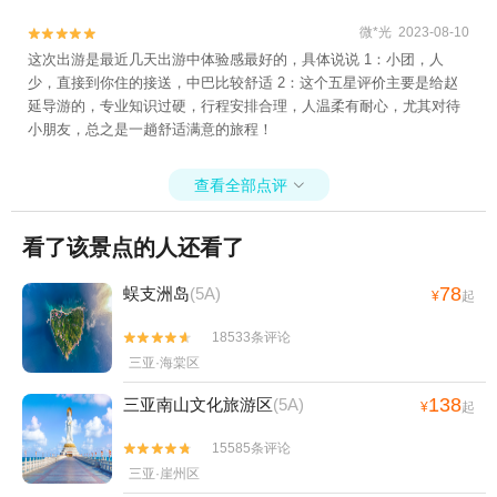
微*光 2023-08-10


这次出游是最近几天出游中体验感最好的，具体说说 1：小团，人
少，直接到你住的接送，中巴比较舒适 2：这个五星评价主要是给赵
延导游的，专业知识过硬，行程安排合理，人温柔有耐心，尤其对待
小朋友，总之是一趟舒适满意的旅程！
查看全部点评

看了该景点的人还看了
78
蜈支洲岛
(5A)
¥
起
18533条评论


三亚·海棠区
138
三亚南山文化旅游区
(5A)
¥
起
15585条评论


三亚·崖州区