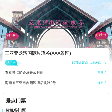


204
三亚亚龙湾国际玫瑰谷(AAA景区)
3.4
1075条评论
1条攻略

分
查看景点简介及开放时间
简介


海南省三亚市吉阳区博后北路9号
地图
景点门票
玫瑰谷门票