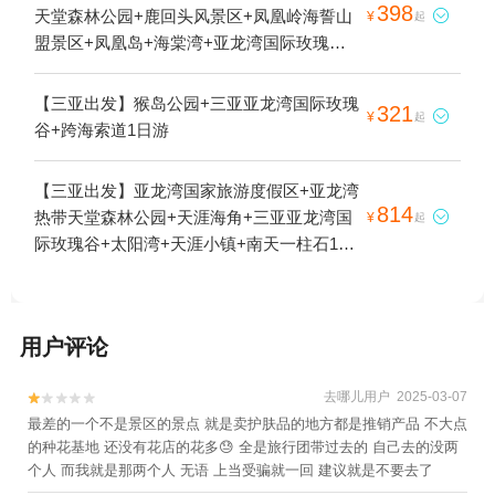
398
天堂森林公园+鹿回头风景区+凤凰岭海誓山

¥
起
盟景区+凤凰岛+海棠湾+亚龙湾国际玫瑰谷
+三亚千古情+三亚梦幻水上乐园+海棠广场
+亚龙湾滨海世界+三亚本地玩乐+三亚旅行
【三亚出发】猴岛公园+三亚亚龙湾国际玫瑰
321

¥
起
跟拍+水稻国家公园+后海村+鹿回头广场+三
谷+跨海索道1日游
亚亚特兰蒂斯水世界+三亚亚特兰蒂斯C秀
+三亚海昌梦幻海洋不夜城+三亚亚特兰蒂斯
【三亚出发】亚龙湾国家旅游度假区+亚龙湾
度假区1日游
814
热带天堂森林公园+天涯海角+三亚亚龙湾国

¥
起
际玫瑰谷+太阳湾+天涯小镇+南天一柱石1日
游
用户评论
去哪儿用户 2025-03-07


最差的一个不是景区的景点 就是卖护肤品的地方都是推销产品 不大点
的种花基地 还没有花店的花多😓 全是旅行团带过去的 自己去的没两
个人 而我就是那两个人 无语 上当受骗就一回 建议就是不要去了