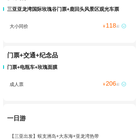
三亚亚龙湾国际玫瑰谷门票+鹿回头风景区观光车票
118
大小同价

¥
起
门票+交通+纪念品
门票+电瓶车+玫瑰面膜
206
成人票

¥
起
一日游
【三亚出发】蜈支洲岛+大东海+亚龙湾热带