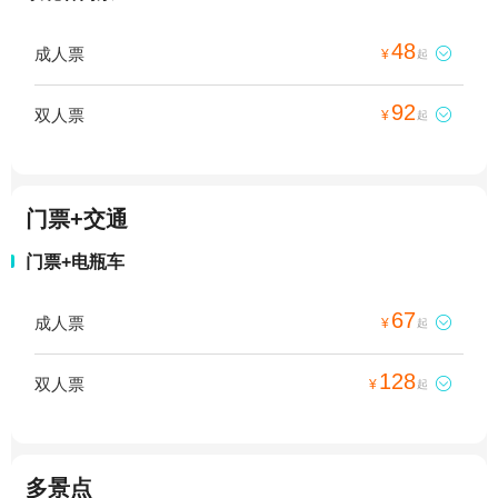
48
成人票

¥
起
92
双人票

¥
起
门票+交通
门票+电瓶车
67
成人票

¥
起
128
双人票

¥
起
多景点