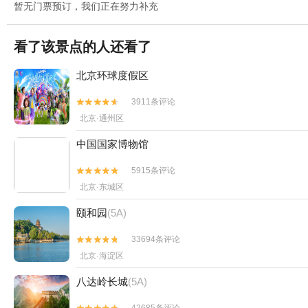
暂无门票预订，我们正在努力补充
看了该景点的人还看了
北京环球度假区
3911条评论


北京·通州区
中国国家博物馆
5915条评论


北京·东城区
颐和园
(5A)
33694条评论


北京·海淀区
八达岭长城
(5A)