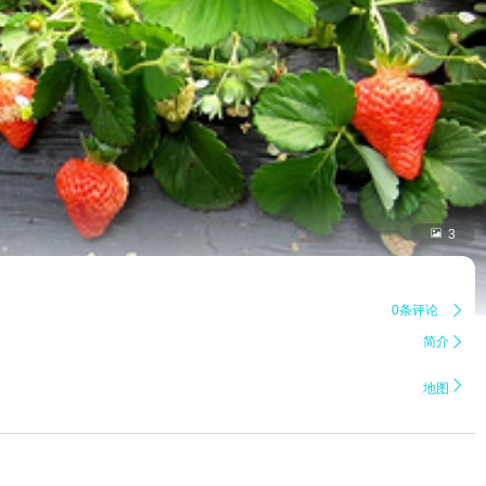

3
0条评论

简介


地图