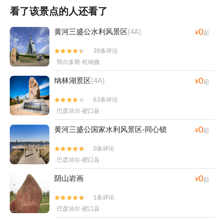
看了该景点的人还看了
0
黄河三盛公水利风景区
(4A)
¥
起
39条评论


鄂尔多斯·杭锦旗
0
纳林湖景区
(4A)
¥
起
63条评论


巴彦淖尔·磴口县
0
黄河三盛公国家水利风景区-同心锁
¥
起
0条评论


巴彦淖尔·磴口县
0
阴山岩画
¥
起
1条评论


巴彦淖尔·磴口县