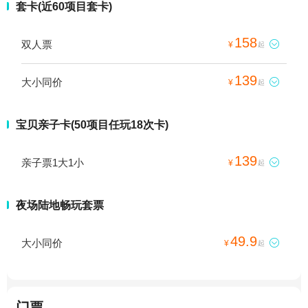
套卡(近60项目套卡)
158
双人票

¥
起
139
大小同价

¥
起
宝贝亲子卡(50项目任玩18次卡)
139
亲子票1大1小

¥
起
夜场陆地畅玩套票
49.9
大小同价

¥
起
门票