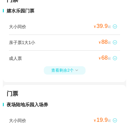
嬉水乐园门票
39.9
大小同价

¥
起
88
亲子票1大1小

¥
起
68
成人票

¥
起
查看剩余2个

门票
夜场陆地乐园入场券
19.9
大小同价

¥
起