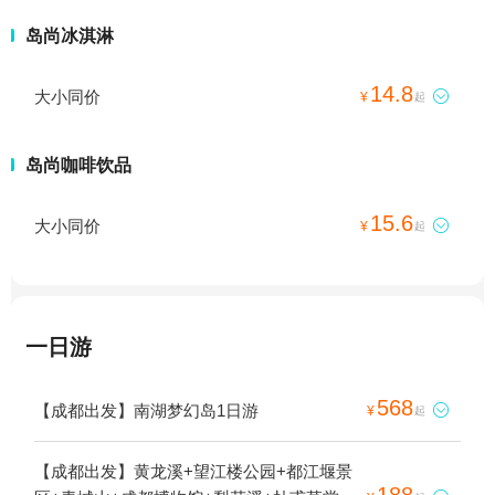
岛尚冰淇淋
14.8
大小同价

¥
起
岛尚咖啡饮品
15.6
大小同价

¥
起
一日游
568
【成都出发】南湖梦幻岛1日游

¥
起
【成都出发】黄龙溪+望江楼公园+都江堰景
188