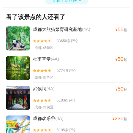
查看全部点评

看了该景点的人还看了
55
成都大熊猫繁育研究基地
(4A)
¥
起
33650条评论


成都·成华区
50
杜甫草堂
(4A)
¥
起
5774条评论


成都·青羊区
50
武侯祠
(4A)
¥
起
5183条评论


成都·武侯区
230
成都欢乐谷
(4A)
¥
起
6105条评论

