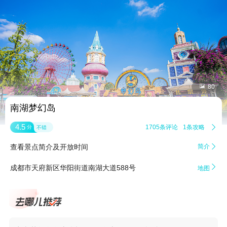


80
南湖梦幻岛
4.5
1705条评论
1条攻略

分
不错
查看景点简介及开放时间
简介


成都市天府新区华阳街道南湖大道588号
地图