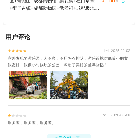
区+青城山+成都博物馆+梨花溪+杜甫草堂

¥
起
+街子古镇+成都动物园+武侯祠+成都极地海
洋公园+南湖梦幻岛+花舞人间+海滨城浩海
立方海洋公园+黄龙溪欢乐田园+空港花田
+炫地沙滩车越野俱乐部(双流基地)+远拓新
用户评论
津白鹤滩国家湿地公园营地1日游
i*4 2025-11-02


意外发现的游乐园，人不多，不用怎么排队，游乐设施对低龄小朋友
很友好，很像小时候玩的公园，勾起了美好的童年回忆！
o*1 2026-03-08


服务差，服务差，服务差。