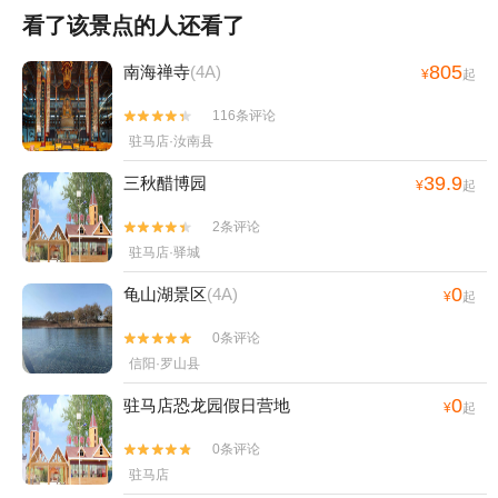
看了该景点的人还看了
805
南海禅寺
(4A)
¥
起
116条评论


驻马店·汝南县
39.9
三秋醋博园
¥
起
2条评论


驻马店·驿城
0
龟山湖景区
(4A)
¥
起
0条评论


信阳·罗山县
0
驻马店恐龙园假日营地
¥
起
0条评论


驻马店