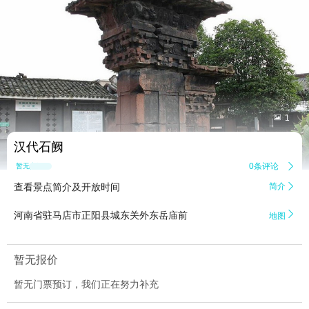


1
汉代石阙
0条评论

暂无点评
查看景点简介及开放时间
简介


河南省驻马店市正阳县城东关外东岳庙前
地图
暂无报价
暂无门票预订，我们正在努力补充