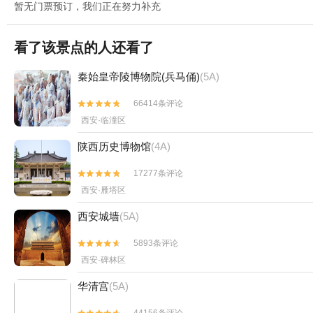
暂无门票预订，我们正在努力补充
看了该景点的人还看了
秦始皇帝陵博物院(兵马俑)
(5A)
66414条评论


西安·临潼区
陕西历史博物馆
(4A)
17277条评论


西安·雁塔区
西安城墙
(5A)
5893条评论


西安·碑林区
华清宫
(5A)