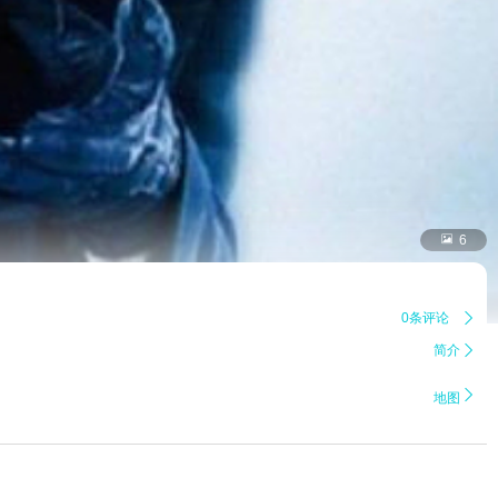

6
0条评论

简介


地图