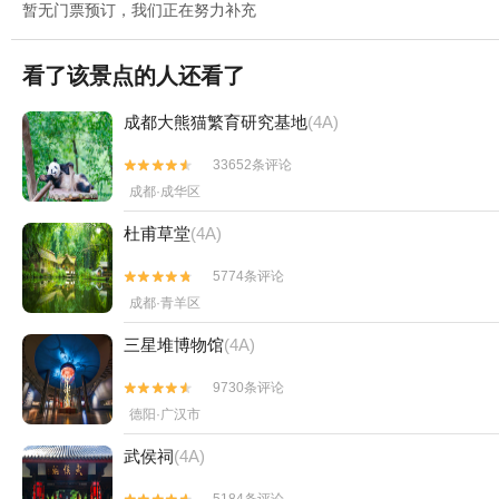
暂无门票预订，我们正在努力补充
看了该景点的人还看了
成都大熊猫繁育研究基地
(4A)
33652条评论


成都·成华区
杜甫草堂
(4A)
5774条评论


成都·青羊区
三星堆博物馆
(4A)
9730条评论


德阳·广汉市
武侯祠
(4A)