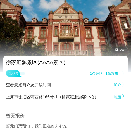


24
徐家汇源景区(AAAA景区)
1.0
1条评论
1条攻略

分
查看景点简介及开放时间
简介


上海市徐汇区蒲西路166号-1（徐家汇源游客中心）
地图
暂无报价
暂无门票预订，我们正在努力补充