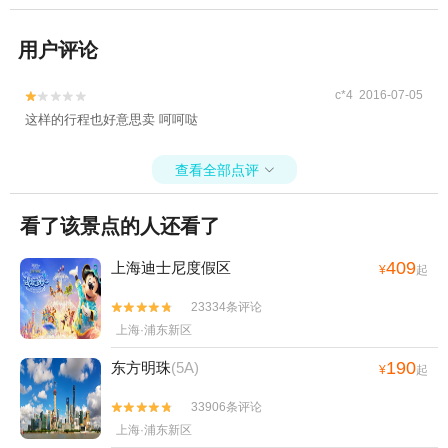
用户评论
c*4 2016-07-05


这样的行程也好意思卖 呵呵哒
查看全部点评

看了该景点的人还看了
409
上海迪士尼度假区
¥
起
23334条评论


上海·浦东新区
190
东方明珠
(5A)
¥
起
33906条评论


上海·浦东新区