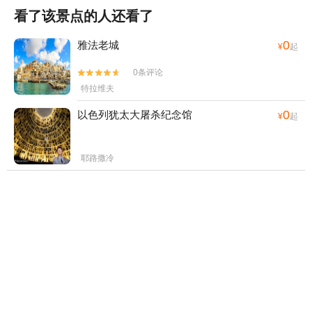
看了该景点的人还看了
0
雅法老城
¥
起
0条评论


特拉维夫
0
以色列犹太大屠杀纪念馆
¥
起
耶路撒冷