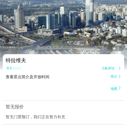


7
特拉维夫
0条评论

暂无点评
查看景点简介及开放时间
简介


地图
暂无报价
暂无门票预订，我们正在努力补充