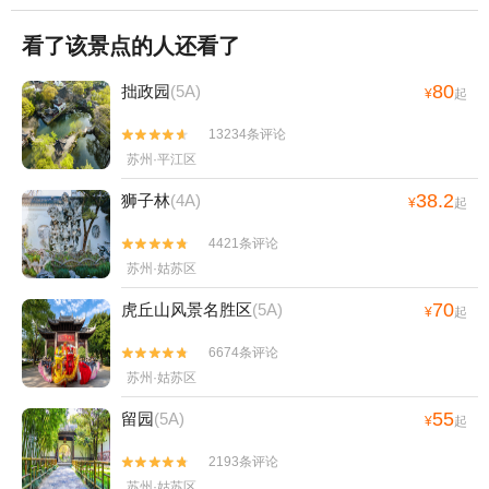
看了该景点的人还看了
80
拙政园
(5A)
¥
起
13234条评论


苏州·平江区
38.2
狮子林
(4A)
¥
起
4421条评论


苏州·姑苏区
70
虎丘山风景名胜区
(5A)
¥
起
6674条评论


苏州·姑苏区
55
留园
(5A)
¥
起
2193条评论


苏州·姑苏区