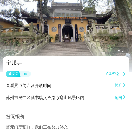


1
宁邦寺
4.2
0条评论

分
一般
查看景点简介及开放时间
简介


苏州市吴中区藏书镇兵圣路穹窿山风景区内
地图
暂无报价
暂无门票预订，我们正在努力补充