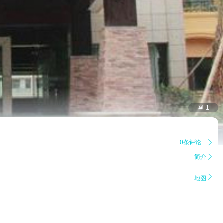

1
0条评论

简介


地图