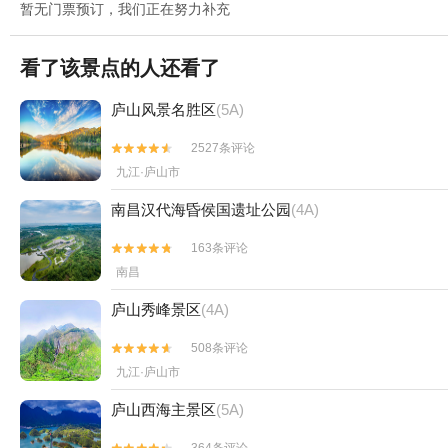
暂无门票预订，我们正在努力补充
看了该景点的人还看了
庐山风景名胜区
(5A)
2527条评论


九江·庐山市
南昌汉代海昏侯国遗址公园
(4A)
163条评论


南昌
庐山秀峰景区
(4A)
508条评论


九江·庐山市
庐山西海主景区
(5A)