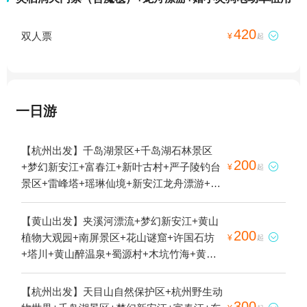
420
双人票

¥
起
一日游
【杭州出发】千岛湖景区+千岛湖石林景区
200
+梦幻新安江+富春江+新叶古村+严子陵钓台

¥
起
景区+雷峰塔+瑶琳仙境+新安江龙舟漂游+新
安江铜官峡+大慈岩风景区+严子陵钓台-已下
线+千岛湖森林氧吧+九咆界风景区+珍珠流
【黄山出发】夹溪河漂流+梦幻新安江+黄山
香+梅峰岛--下线+千岛湖钓鱼岛+千岛湖好运
200
植物大观园+南屏景区+花山谜窟+许国石坊

¥
起
岛+灵栖洞+新安江水电站+千岛湖啤酒博物
+塔川+黄山醉温泉+蜀源村+木坑竹海+黄山
院+建德骑龙峡谷漂流+桐庐蜂之语蜜蜂王国
天湖景区+新安江山水画廊+呈坎+屯溪老街
+千岛湖东南湖区+千岛湖龙川湾+印象富春
+唐模+翡翠谷+牯牛降风景区+太平湖+黄山
【杭州出发】天目山自然保护区+杭州野生动
江+七里扬帆+富阳龙潭瀑布+千岛湖云濛溪
丰乐湖风景区+宏村景区+徽州古城+新安江
300