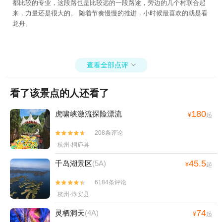
村冰雪世界+黄山市徽州雕刻博物馆+岭南景
都比较的专业，这段路也是比较远的一段路途，旁边的几个村联合起
地+大慈岩寺+千岛湖中心湖区休闲艇（中心
区+新安江激情水世界+黄山宏村国际滑翔伞
来，力量还是很大的。 随着节奏慢慢的推进，小时候最喜欢的就是看
湖旅游码头）+幸福部落+江南大冰洞+千岛
龙舟。
基地+太平湖峡谷漂流+宏村-画桥+新安江景
湖鱼博馆+天屿山观景台+建德千岛湖直升机
区《江清月近人》实景演艺+西汉广德王国古
低空游览+建德千岛湖通用机场+山湾湾激流
都+黄山屯之谷景区+黄山市城市展示馆+黄
探险+千岛湖睦剧专场+杭州生仙里国际滑雪
山不夜城+漫溪里游乐园+稽灵山欢乐世界
查看全部点评

场+金家山滑翔伞基地+雪山激流回旋漂流
+五溪山大峡谷+黄山宏村国际滑翔伞基地(宏
+千岛湖龙晨水搏乐园+建德富春俱舍+千岛
村大同动力伞基地)+新安江+梦幻新安江夜游
看了该景点的人还看了
湖游船+快网网球俱乐部(普陀建德花园球
码头+西递石林水世界+徽州府衙+新安江+齐
场)+新安江景区《江清月近人》实景演艺+千
云山自由家营地+黄山徽秀1日游
180
虎啸峡激流探险漂流
¥
起
岛湖天翔动力滑翔伞+建德航空小镇+梦幻千
岛湖·时光隧道+桐庐生仙里风景区+桐庐萝卜
208条评论


洲飞行营地+五彩富阳景秀航空飞行营地+富
杭州·桐庐县
阳滑雪游乐园+天溪谷景区+富春江夜游+鹤
45.5
千岛湖景区
(5A)
彩乐园+驼峰建德千岛湖跳伞基地+富阳龙鳞
¥
起
坝景区+千岛湖植物园+桐庐魏丰水上乐园
6184条评论


+千岛湖骑野骑行公园+千岛湖啤酒小镇+千
杭州·淳安县
岛湖西南湖区+富阳沸腾坝景区+富阳水上乐
园+富阳城市森林公园+新安江+梦幻新安江
74
灵栖洞天
(4A)
¥
起