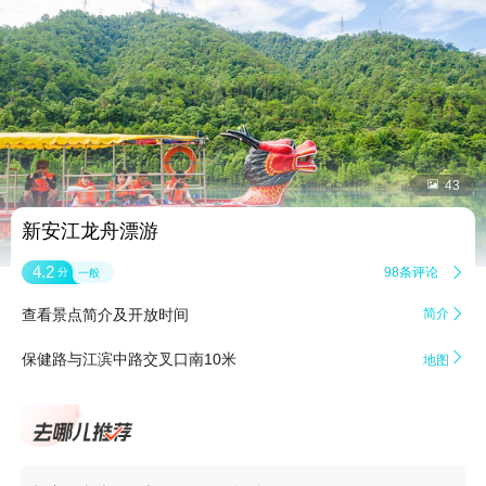


43
新安江龙舟漂游
4.2
98条评论

分
一般
查看景点简介及开放时间
简介


保健路与江滨中路交叉口南10米
地图