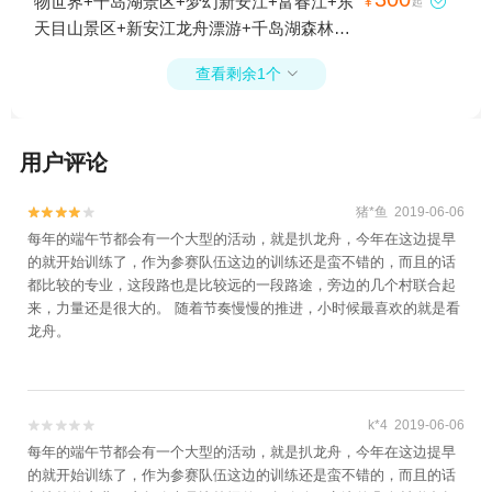
物世界+千岛湖景区+梦幻新安江+富春江+东

¥
起
+千岛湖中心湖区+建德杨村桥草莓苑+新安
龙舟漂游+赛金花故居+齐云山景区+西递+黄
天目山景区+新安江龙舟漂游+千岛湖森林氧
江月亮岛+千岛湖夜游+桐庐桃源谷拓展基地
山风景区+九龙瀑+光明顶+域见秀里·水镇+屏
吧+新安江水电站+千岛湖东南湖区+千岛湖
+富阳奥普乐欢乐水世界+建德市康庆渔家灯
山村+古城岩+石台牯牛降+虎林园+黄山休宁
查看剩余1个

中心湖区+千岛湖夜游+千岛湖豪华休闲游
火休闲农庄+雪水岭景区+桐庐海博水世界
颜公河漂流+雄村景区+新安江水电站+打鼓
+千岛湖沪马探险乐园+建德航空小镇+梦幻
+桐庐漂流+杭州建德大慈岩景区恺玥真人CS
岭+徽州大峡谷+黄山-温泉景区+黄山野生猴
千岛湖·时光隧道+杭州小六石欢乐园+桐庐生
基地+新安江水世界+千岛湖泼水节+桐庐富
谷景区+卢村+牯牛降九龙+牯牛降历溪+黄山
用户评论
仙里风景区+严州古城景区+OMG心跳乐园
春绿岛+千岛湖马术公园+千岛湖品鲜渔庄
黄帝源+杨家寨+养生河漂流+东黄山旅游度
+马岭古道+富阳龙鳞坝景区+千岛湖植物园
+千岛湖大厦酒店+千岛湖丽景酒店+建德皇
假区+香溪漂流+黄山门+黄山云谷索道+斗山
+千岛湖啤酒小镇+富阳沸腾坝景区+千岛湖
猪*鱼 2019-06-06


爵洲际大酒店+千岛湖鱼飘香+千岛湖鱼鳌食
街+新安江滨水旅游景区+芙蓉谷+新安江月
灯塔+千岛湖秀水街+千岛湖天屿景区+马岭
每年的端午节都会有一个大型的活动，就是扒龙舟，今年在这边提早
府+桐庐鸬鹚湾+桐庐海博大酒店+天物坊陶
亮岛+《宏村阿菊》实景演出+横江山水竹筏
的就开始训练了，作为参赛队伍这边的训练还是蛮不错的，而且的话
天观+寿昌镇+桐庐博物馆+桐庐江南古村落
艺馆（富阳店）+千岛湖微公交+瑶琳国家森
+西海大峡谷+黄山新安人家酒楼+洞天湾风
都比较的专业，这段路也是比较远的一段路途，旁边的几个村联合起
+富春江小三峡+桐庐富春江+建德博物馆+富
林公园+富阳军乐真人CS（新沙岛基地）+富
来，力量还是很大的。 随着节奏慢慢的推进，小时候最喜欢的就是看
景区+新安江塔坑三口柑橘园+新安江水世界
春江三桥+富阳古城墙+富阳博物馆1日游
阳军乐真人CS（野生动物世界基地）+建德
龙舟。
+新安江国画长廊游船+棠樾牌坊群鲍家花园
果蔬乐园+浙江富春江咕噜咕噜岛湿地公园
+北京D-life礼堂+寒武纪石林景区+合肥万普
+千岛湖大桥+月光岛（五龙岛）+千岛湖天
拓展基地（黄山）+守拙园+古徽州文化旅游
迹热气球+梅峰岛+桐庐珊瑚岭乡村旅游度假
区+阳产土楼+黄山风景区太平索道+黄山白
k*4 2019-06-06


区+武圣峡漂流+千岛湖淳衢食府+千岛湖文
云宾馆+黄山北海宾馆+黄山本地玩乐+黄山
每年的端午节都会有一个大型的活动，就是扒龙舟，今年在这边提早
渊狮城度假区+桐庐剧院+千岛湖海洋馆+大
狮林大酒店+黄山喜乐汇演出+黎阳水街+宏
的就开始训练了，作为参赛队伍这边的训练还是蛮不错的，而且的话
奇山疯狂森林主题乐园+建德农夫山泉生产基