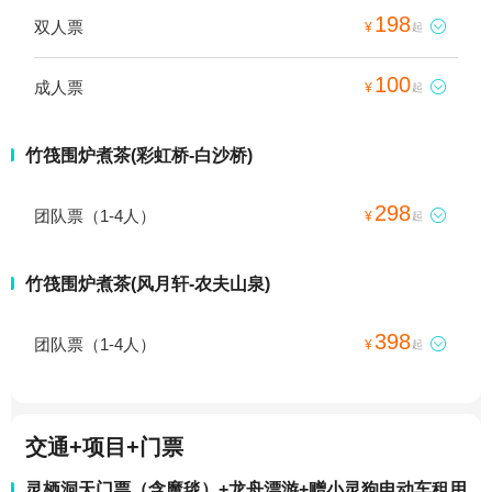
198
双人票

¥
起
100
成人票

¥
起
竹筏围炉煮茶(彩虹桥-白沙桥)
298
团队票（1-4人）

¥
起
竹筏围炉煮茶(风月轩-农夫山泉)
398
团队票（1-4人）

¥
起
交通+项目+门票
灵栖洞天门票（含魔毯）+龙舟漂游+赠小灵狗电动车租用